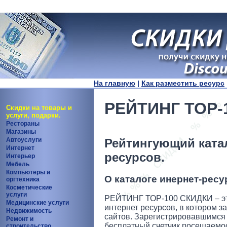
На главную
|
Как разместить ресурс
РЕЙТИНГ ТОР-
Скидки на товары и
услуги, подарки.
Рестораны
Магазины
Автоуслуги
Рейтингующий катал
Интернет
ресурсов.
Интерьер
Мебель
Компьютеры и
О каталоге инернет-ресу
оргтехника
Косметические
услуги
РЕЙТИНГ ТОР-100 СКИДКИ – эт
Медицинские услуги
интернет ресурсов, в котором 
Недвижимость
сайтов. Зарегистрировавшимся 
Ремонт и
бесплатный счетчик посещаемос
строительство