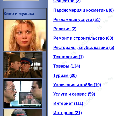
Общество (2)
Парфюмерия и косметика (8)
Кино и музыка
Рекламные услуги (51)
Религия (2)
Ремонт и строительство (83)
Рестораны, клубы, казино (5)
Технологии (1)
Товары (134)
Туризм (30)
Увлечения и хобби (10)
Услуги и сервис (59)
Интернет (111)
Интерьер (21)