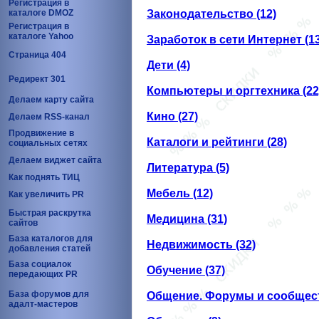
Регистрация в
каталоге DMOZ
Законодательство (12)
Регистрация в
каталоге Yahoo
Заработок в сети Интернет (1
Страница 404
Дети (4)
Редирект 301
Компьютеры и оргтехника (22
Делаем карту сайта
Кино (27)
Делаем RSS-канал
Продвижение в
Каталоги и рейтинги (28)
социальных сетях
Делаем виджет сайта
Литература (5)
Как поднять ТИЦ
Мебель (12)
Как увеличить PR
Быстрая раскрутка
Медицина (31)
сайтов
База каталогов для
Недвижимость (32)
добавления статей
База социалок
Обучение (37)
передающих PR
База форумов для
Общение. Форумы и сообщест
адалт-мастеров