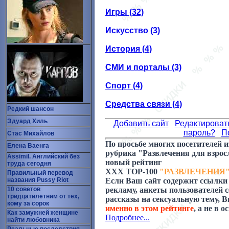
Игры (32)
Искусство (3)
История (4)
СМИ и порталы (3)
Спорт (4)
Средства связи (4)
Редкий шансон
Эдуард Хиль
Добавить сайт
Редактироват
пароль?
П
Стас Михайлов
По просьбе многих посетителей 
Елена Ваенга
рубрика "Развлечения для взросл
Assimil. Английский без
новый рейтинг
труда сегодня
ХХХ ТОР-100
"РАЗВЛЕЧЕНИЯ"
Правильный перевод
названия Pussy Riot
Если Ваш сайт содержит ссылки 
10 советов
рекламу, анкеты пользователей с
тридцатилетним от тех,
рассказы на сексуальную тему, 
кому за сорок
именно в этом рейтинге
, а не в 
Как замужней женщине
Подробнее...
найти любовника