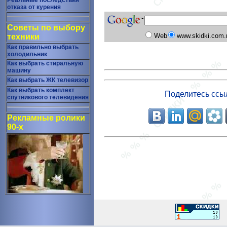
Реальные последствия
отказа от курения
Советы по выбору
Web
www.skidki.com.
техники
Как правильно выбрать
холодильник
Как выбрать стиральную
машину
Как выбрать ЖК телевизор
Как выбрать комплект
Поделитесь ссы
спутникового телевидения
Рекламные ролики
90-х