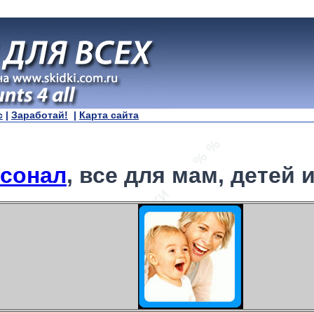
с
|
Заработай!
|
Карта сайта
сонал
, все для мам, детей