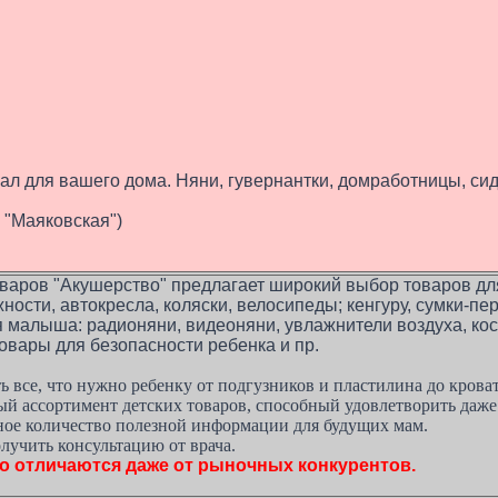
ал для вашего дома. Няни, гувернантки, домработницы, си
о "Маяковская")
товаров "Акушерство" предлагает широкий выбор товаров дл
ости, автокресла, коляски, велосипеды; кенгуру, сумки-п
я малыша: радионяни, видеоняни, увлажнители воздуха, ко
товары для безопасности ребенка и пр.
ь все, что нужно ребенку от подгузников и пластилина до кров
ый ассортимент детских товаров, способный удовлетворить даж
мное количество полезной информации для будущих мам.
олучить консультацию от врача.
о отличаются даже от рыночных конкурентов.