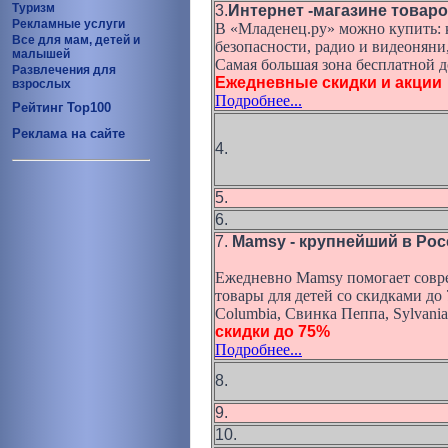
Туризм
3.
Интернет -магазине товар
Рекламные услуги
В «Младенец.ру» можно купить: к
Все для мам, детей и
безопасности, радио и видеоняни
малышей
Самая большая зона бесплатной д
Развлечения для
Ежедневные скидки и акции
взрослых
Подробнее...
Рейтинг Top100
Реклама на сайте
4.
5.
6.
7.
Mamsy - крупнейший в Рос
Ежедневно Mamsy помогает совре
товары для детей со скидками до 
Columbia, Свинка Пеппа, Sylvania
скидки до 75%
Подробнее...
8.
9.
10.