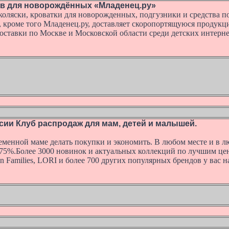
ов для новорождённых «Младенец.ру»
оляски, кроватки для новорожденных, подгузники и средства по
, кроме того Младенец.ру, доставляет скоропортящуюся продукц
оставки по Москве и Московской области среди детских интерне
сии Клуб распродаж для мам, детей и малышей.
менной маме делать покупки и экономить. В любом месте и в л
75%.Более 3000 новинок и актуальных коллекций по лучшим ценам:
n Families, LORI и более 700 других популярных брендов у вас н