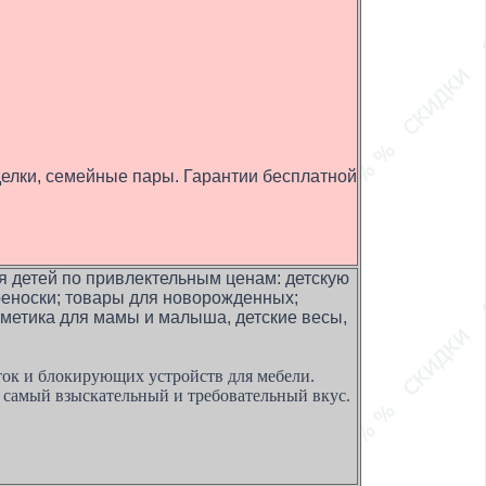
делки, семейные пары. Гарантии бесплатной
я детей по привлектельным ценам: детскую
ереноски; товары для новорожденных;
сметика для мамы и малыша, детские весы,
аток и блокирующих устройств для мебели.
е самый взыскательный и требовательный вкус.